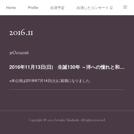
Home
Profile
出演予定
出演したコンサート (2020年～)
出演したコンサート (～2019年)
チケット
レッスン
ブログ
2016
.
11
リンク
お問い合わせ
31
Oct
2016
2016年11月13日(日) 生誕130年 ～洋への憧れと和への帰結～ R.シュトラウスに憧れた山田耕筰
※本公演は2018年7月14日(土)に延期になりました。
Copyright ＠ 2023 Setsuko Takahashi. All rights reserved.