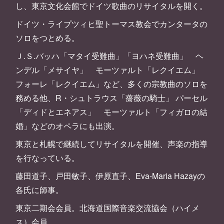
し、東京文化会館でドイツ歌曲のリサイタルを開く。
ドイツ・ライプツィヒ聖トーマス教会でカンタータの
ソロをつとめる。
Ｊ.Ｓ.バッハ「マタイ受難曲」「ヨハネ受難曲」 ヘ
ンデル「メサイヤ」 モーツァルト「レクイエム」
フォーレ「レクイエム」など、多くの宗教曲のソロを
務める他、R・シュトラウス「薔薇の騎士」 パーセル
「ディドとエネアス」 モーツァルト「フィガロの結
婚」などのオペラにも出演。
東京と札幌で継続してリサイタルを開催、声楽の指導
を行なっている。
藤田道子、戸田敏子、伊原直子、Eva-Maria Hazayの
各氏に師事。
東京二期会会員。北海道国際音楽交流協会（ハイメ
ス）会員。