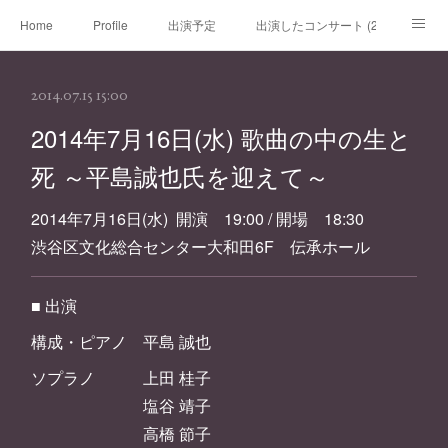
Home
Profile
出演予定
出演したコンサート (2020年～)
出演したコンサート (～2019年)
チケット
レッスン
ブログ
2014.07.15 15:00
リンク
お問い合わせ
2014年7月16日(水) 歌曲の中の生と
死 ～平島誠也氏を迎えて～
2014年7月16日(水) 開演 19:00 / 開場 18:30
渋谷区文化総合センター大和田6F 伝承ホール
■ 出演
構成・ピアノ 平島 誠也
ソプラノ 上田 桂子
塩谷 靖子
高橋 節子