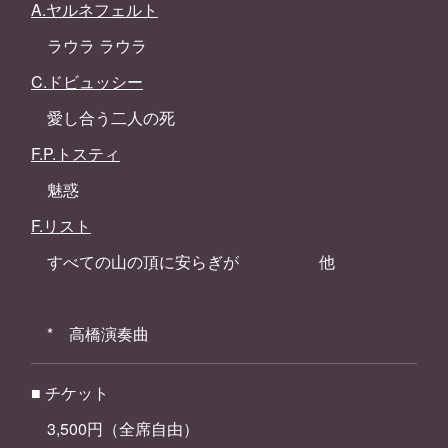
A.ヤルネフェルト
ラウラ ラウラ
C.ドビュッシー
愛し合う二人の死
F.P.トスティ
魅惑
F.リスト
すべての山の頂に安らぎが 他
* 高橋演奏曲
■ チケット
3,500円（全席自由）