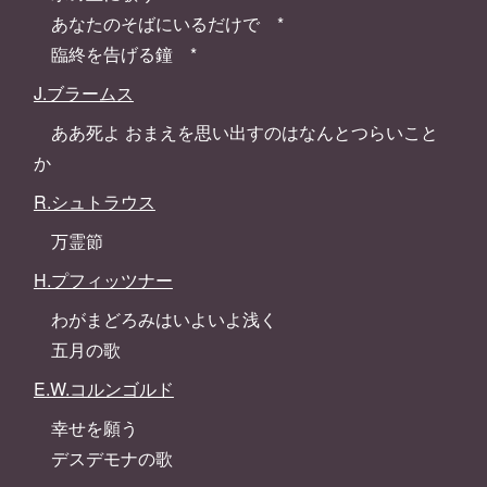
あなたのそばにいるだけで *
臨終を告げる鐘 *
J.ブラームス
ああ死よ おまえを思い出すのはなんとつらいこと
か
R.シュトラウス
万霊節
H.プフィッツナー
わがまどろみはいよいよ浅く
五月の歌
E.W.コルンゴルド
幸せを願う
デスデモナの歌