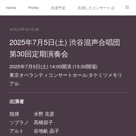
Home
Profile
出演予定
出演したコンサート (2020年～)
出演したコンサート (～2019年)
チケット
レッスン
ブログ
2025.06.22 12:41
リンク
お問い合わせ
2025年7月5日(土) 渋谷混声合唱団
第30回定期演奏会
2025年7月5日(土) 14:00開演 (13:30開場)
東京オペラシティコンサートホール:タケミツメモリ
アル
出演者
指揮 水野 克彦
ソプラノ 髙橋節子
アルト 谷地畝 晶子