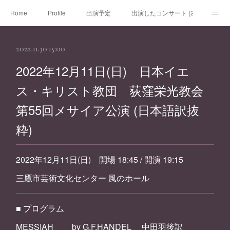
Home
Profile
出演予定
出演したコンサート (2020年～)
出演したコンサート (～2019年)
チケット
レッスン
ブログ
2022.11.30 15:00
リンク
お問い合わせ
2022年12月11日(日) 日本イエ
ス・キリスト教団 荻窪栄光教会
第55回メサイア公演 (日本語訳抜
粋)
2022年12月11日(日) 開場 18:45 / 開演 19:15
三鷹市芸術文化センター 風のホール
■ プログラム
MESSIAH by G.F.HANDEL 中田羽後訳