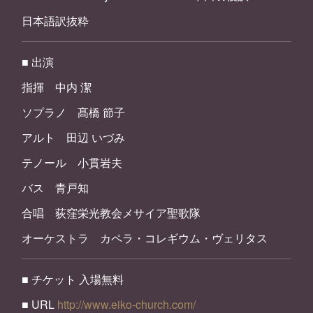
日本語訳抜粋
■ 出演
指揮 中内 潔
ソプラノ 髙橋 節子
アルト 田辺 いづみ
テノール 小貫岩夫
バス 青戸知
合唱 荻窪栄光教会メサイア聖歌隊
オーケストラ カペラ・コレギウム・ヴェリタス
■ チケット 入場無料
■ URL
http://www.eiko-church.com/