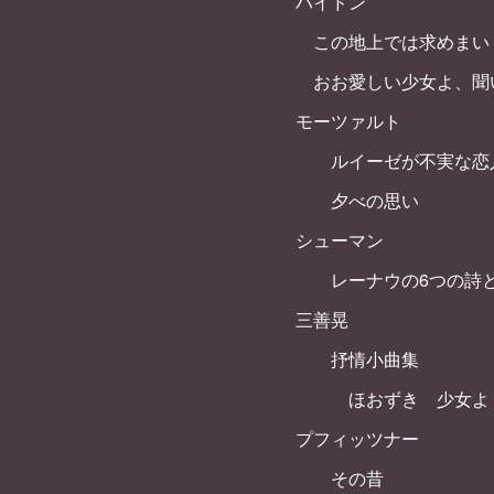
ハイドン
この地上では求めまい
おお愛しい少女よ、聞
モーツァルト
ルイーゼが不実な恋人
夕べの思い
シューマン
レーナウの6つの詩と
三善晃
抒情小曲集
ほおずき 少女よ 雨
プフィッツナー
その昔