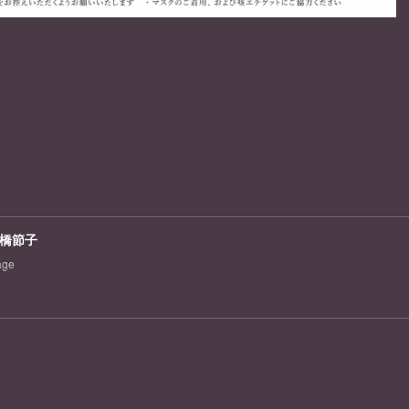
橋節子
age